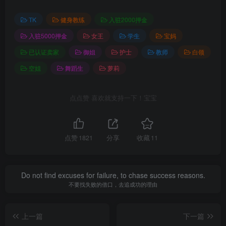
TK
健身教练
入驻2000押金
入驻5000押金
女王
学生
宝妈
已认证卖家
御姐
护士
教师
白领
空姐
舞蹈生
萝莉
点点赞 喜欢就支持一下！宝宝
点赞
1821
分享
收藏
11
Do not find excuses for failure, to chase success reasons.
不要找失败的借口，去追成功的理由
上一篇
下一篇