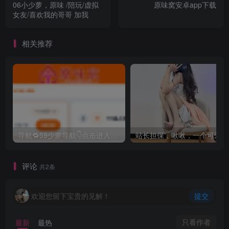
06小少萝，原味 /陪玩/虚拟
原味窝安卓app下载
女友/喜欢我的哥哥 加我
相关推荐
导航🔁59少萝导航👇点击进入，查看更多你喜欢的兴趣网站
站
评论
共2条
欢迎您留下宝贵的见解！
提交
只看作者
最新
最热