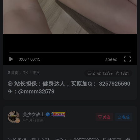
0:00
/
00:13
speed
首页
TK
正文
2
12W+
1821
站长担保：健身达人，买原加Q： 3257925590
✈：@mmm32579
美少女战士
关注
私信
4个月前更新
站长担保，新人入驻，加Q：： 3257925590 只做高端，每