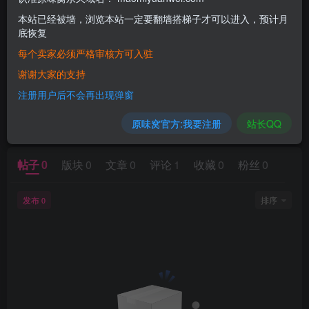
本站已经被墙，浏览本站一定要翻墙搭梯子才可以进入，预计月
底恢复
每个卖家必须严格审核方可入驻
谢谢大家的支持
注册用户后不会再出现弹窗
暂无内容
原味窝官方:我要注册
站长QQ
帖子
0
版块
0
文章
0
评论
1
收藏
0
粉丝
0
发布
排序
0