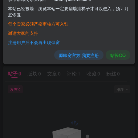
本站已经被墙，浏览本站一定要翻墙搭梯子才可以进入，预计月
底恢复
每个卖家必须严格审核方可入驻
谢谢大家的支持
注册用户后不会再出现弹窗
暂无内容
原味窝官方:我要注册
站长QQ
帖子
0
版块
0
文章
0
评论
1
收藏
0
粉丝
0
发布
排序
0