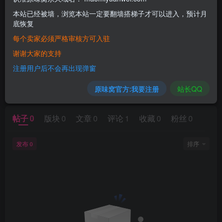
本站已经被墙，浏览本站一定要翻墙搭梯子才可以进入，预计月
底恢复
每个卖家必须严格审核方可入驻
谢谢大家的支持
注册用户后不会再出现弹窗
暂无内容
原味窝官方:我要注册
站长QQ
帖子
0
版块
0
文章
0
评论
1
收藏
0
粉丝
0
发布
排序
0