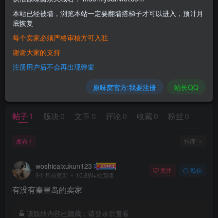
本站已经被墙，浏览本站一定要翻墙搭梯子才可以进入，预计月
底恢复
每个卖家必须严格审核方可入驻
谢谢大家的支持
注册用户后不会再出现弹窗
暂无内容
原味窝官方:我要注册
站长QQ
帖子
1
版块
0
文章
0
评论
0
收藏
0
粉丝
0
发布
排序
1
woshicaixukun123
关注
私信
3个月前更新
10.8W+次阅读
有没有秦皇岛的卖家
该版块内容已隐藏，请登录后查看