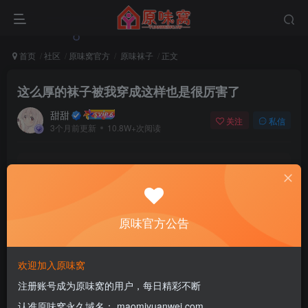
首页
社区
原味窝官方
原味袜子
正文
这么厚的袜子被我穿成这样也是很厉害了
甜甜
关注
私信
3个月前更新
10.8W+次阅读
该版块内容已隐藏，请登录后查看
登录后继续查看
原味官方公告
登录
注册
欢迎加入原味窝
注册账号成为原味窝的用户，每日精彩不断
学生
认准原味窝永久域名： maomiyuanwei.com