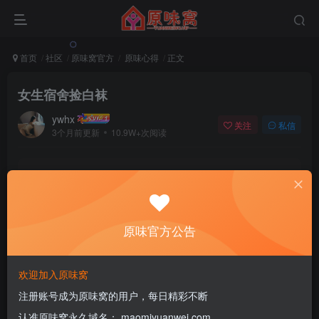
首页
社区
原味窝官方
原味心得
正文
女生宿舍捡白袜
ywhx
关注
私信
3个月前更新
10.9W+次阅读
该版块内容已隐藏，请登录后查看
登录后继续查看
原味官方公告
登录
注册
欢迎加入原味窝
注册账号成为原味窝的用户，每日精彩不断
评分
认准原味窝永久域名： maomiyuanwei.com