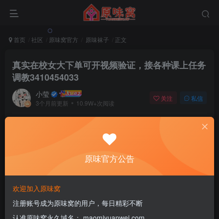
首页
社区
原味窝官方
原味袜子
正文
真实在校女大下单可开视频验证，接各种课上任务
调教3410454033
小莹
关注
私信
3个月前更新
10.9W+次阅读
该版块内容已隐藏，请登录后查看
原味官方公告
登录后继续查看
登录
注册
欢迎加入原味窝
注册账号成为原味窝的用户，每日精彩不断
认准原味窝永久域名： maomiyuanwei.com