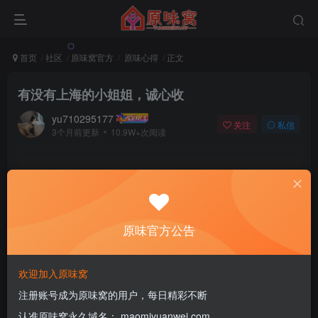
首页
社区
原味窝官方
原味心得
正文
有没有上海的小姐姐，诚心收
yu710295177
关注
私信
3个月前更新
10.9W+次阅读
该版块内容已隐藏，请登录后查看
登录后继续查看
原味官方公告
登录
注册
欢迎加入原味窝
注册账号成为原味窝的用户，每日精彩不断
评分
认准原味窝永久域名： maomiyuanwei.com