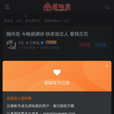
首页
社区
原味窝官方
陪聊调教sm
正文
骚作息 今晚就调你 快来加主人 看我主页
S主 女王降临
关注
私信
3个月前更新
10.8W+次阅读
该版块内容已隐藏，请登录后查看
登录后继续查看
原味官方公告
登录
注册
欢迎加入原味窝
注册账号成为原味窝的用户，每日精彩不断
0
认准原味窝永久域名： maomiyuanwei.com