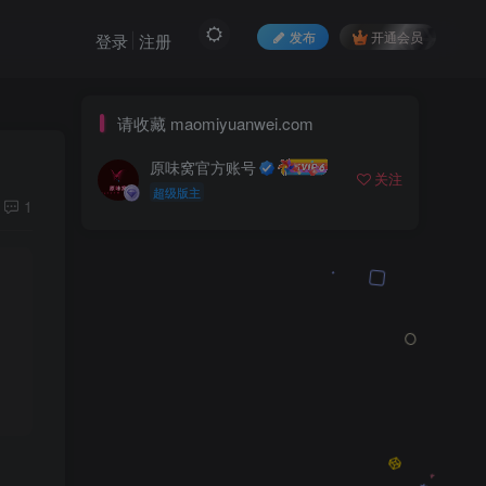
发布
开通会员
登录
注册
请收藏 maomiyuanwei.com
原味窝官方账号
关注
超级版主
1