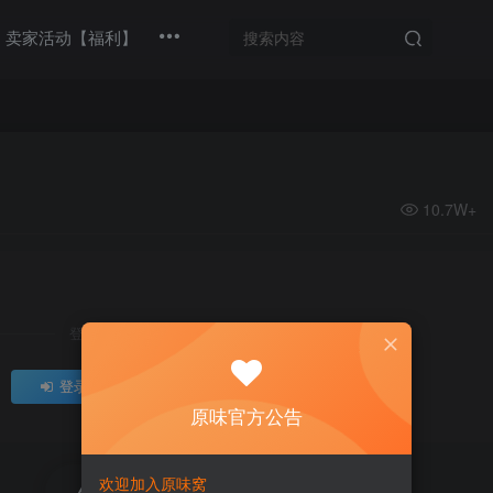
卖家活动【福利】
10.7W+
登录后继续查看
登录
注册
原味官方公告
欢迎加入原味窝
评分