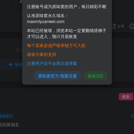
注册账号成为原味窝的用户，每日精彩不断
欢迎为Ta评分
认准原味窝永久域名：
maomiyuanwei.com
分享
本站已经被墙，浏览本站一定要翻墙搭梯子
才可以进入，预计月底恢复
每个卖家必须严格审核方可入驻
请登录后发表评论
谢谢大家的支持
注册用户后不会再出现弹窗
登录
注册
原味窝官方:我要注册
站长QQ
最新
超级版主
能买到算我丢