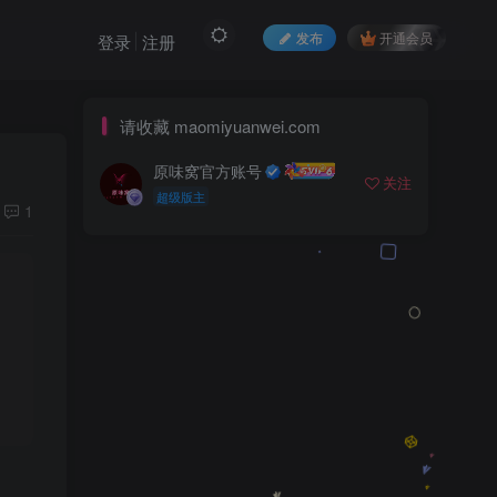
发布
开通会员
登录
注册
请收藏 maomiyuanwei.com
原味窝官方账号
关注
超级版主
1