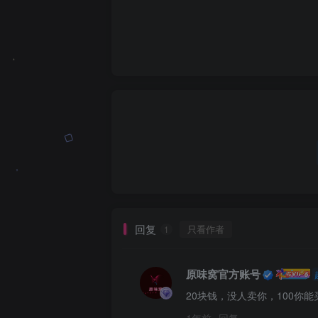
回复
只看作者
1
原味窝官方账号
20块钱，没人卖你，100你
1年前
回复