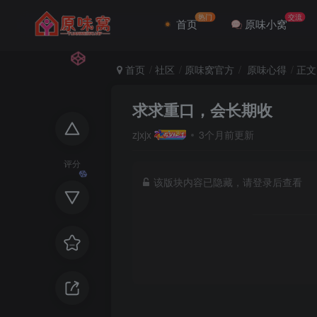
热门
交流
首页
原味小窝
首页
社区
原味窝官方
原味心得
正文
求求重口，会长期收
zjxjx
3个月前更新
评分
该版块内容已隐藏，请登录后查看