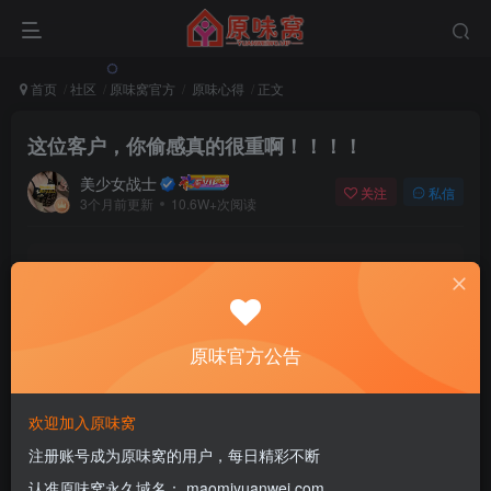
首页
社区
原味窝官方
原味心得
正文
这位客户，你偷感真的很重啊！！！！
美少女战士
关注
私信
3个月前更新
10.6W+次阅读
该版块内容已隐藏，请登录后查看
登录后继续查看
原味官方公告
登录
注册
欢迎加入原味窝
注册账号成为原味窝的用户，每日精彩不断
评分
认准原味窝永久域名： maomiyuanwei.com