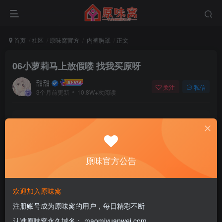
首页
社区
原味窝官方
内裤胸罩
正文
06小萝莉马上放假喽 找我买原呀
甜甜
关注
私信
3个月前更新
10.8W+次阅读
该版块内容已隐藏，请登录后查看
登录后继续查看
原味官方公告
登录
注册
欢迎加入原味窝
注册账号成为原味窝的用户，每日精彩不断
评分
认准原味窝永久域名： maomiyuanwei.com