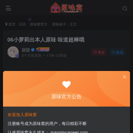
首页
社区
原味窝官方
原味袜子
正文
06小萝莉出本人原味 味道超棒哦
甜甜
关注
私信
3个月前更新
11W+次阅读
该版块内容已隐藏，请登录后查看
登录后继续查看
原味官方公告
登录
注册
欢迎加入原味窝
注册账号成为原味窝的用户，每日精彩不断
学生
认准原味窝永久域名： maomiyuanwei.com