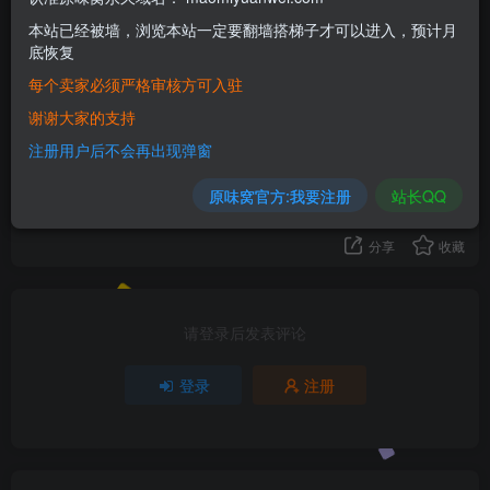
本站已经被墙，浏览本站一定要翻墙搭梯子才可以进入，预计月
底恢复
19
每个卖家必须严格审核方可入驻
16人已评分
谢谢大家的支持
注册用户后不会再出现弹窗
+3
+1
-2
+1
+2
+2
+2
+1
+4
原味窝官方:我要注册
站长QQ
+1
-1
+1
+1
+1
+1
+1
分享
收藏
请登录后发表评论
登录
注册