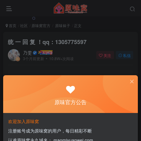
首页
社区
原味窝官方
原味袜子
正文
统 一 回 复 ！qq：1305775597
乃雯
关注
私信
3个月前更新
10.8W+次阅读
该版块内容已隐藏，请登录后查看
登录后继续查看
原味官方公告
登录
注册
欢迎加入原味窝
注册账号成为原味窝的用户，每日精彩不断
学生
认准原味窝永久域名： maomiyuanwei.com