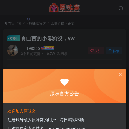
首页
社区
原味窝官方
原味心得
正文
有山西的小母狗没，yw
提问
TF199355
关注
私信
3个月前更新
10.7W+次阅读
该版块内容已隐藏，请登录后查看
登录后继续查看
原味官方公告
登录
注册
欢迎加入原味窝
注册账号成为原味窝的用户，每日精彩不断
舞蹈生的内鞋袜
认准原味窝永久域名： maomiyuanwei.com