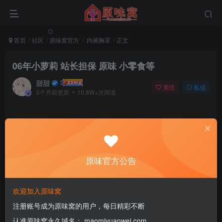
首页
社区
原味窝官方
内裤胸罩
正文
06年小萝莉 站长担保 原味 小零食等
甜甜
关注
私信
3个月前更新
10.8W+次阅读
该版块内容已隐藏，请登录后查看
登录后继续查看
原味官方公告
登录
注册
欢迎加入原味窝
注册账号成为原味窝的用户，每日精彩不断
评分
认准原味窝永久域名： maomiyuanwei.com