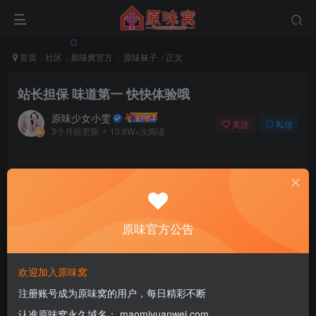
首页
社区
原味窝官方
原味袜子
正文
站长担保 味道第一 快快体验哦
原味少女小雯
关注
私信
3个月前更新
10.6W+次阅读
该版块内容已隐藏，请登录后查看
登录后继续查看
原味官方公告
登录
注册
欢迎加入原味窝
注册账号成为原味窝的用户，每日精彩不断
1
认准原味窝永久域名： maomiyuanwei.com