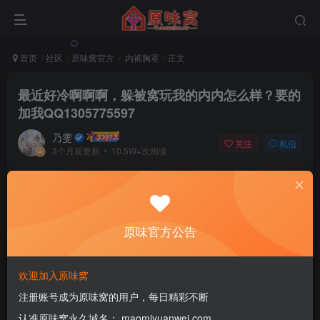
首页
社区
原味窝官方
内裤胸罩
正文
最近好冷啊啊啊，躲被窝玩我的内内怎么样？要的
加我QQ1305775597
乃雯
关注
私信
3个月前更新
10.5W+次阅读
该版块内容已隐藏，请登录后查看
原味官方公告
登录后继续查看
登录
注册
欢迎加入原味窝
注册账号成为原味窝的用户，每日精彩不断
认准原味窝永久域名： maomiyuanwei.com