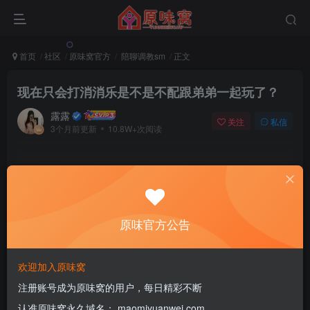
首页
社区
原味窝官方
陪聊调教sm
正文
现在只会打消消乐是不是不配跟弟弟一起玩了？
露露
关注
私信
3个月前更新
10.8W+次阅读
该版块内容已隐藏，请登录后查看
登录后继续查看
原味官方公告
登录
注册
欢迎加入原味窝
注册账号成为原味窝的用户，每日精彩不断
SM御姐女主
认准原味窝永久域名： maomiyuanwei.com