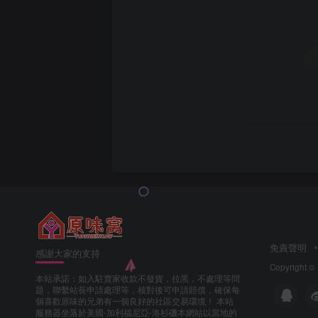
免責聲明
感謝大家的支持
Copyright ©
本站承諾：如入駐賣家收款不發貨，拉黑，不處理等問
題，聯繫站長申請處理等，核對後可申請賠償，確保每
個喜歡原味的兄弟有一個良好的社區交易環境！ 本站
服務器坐落於美國-加利福尼亞-洛杉磯本網站以當地的