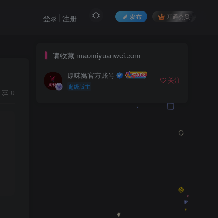
发布
开通会员
登录
注册
请收藏 maomiyuanwei.com
原味窝官方账号
关注
超级版主
0