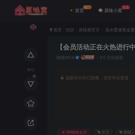
热门
交流
首页
原味小窝
首页
社区
原味窝官方
圣水爱液黄金重
【会员活动正在火热进行
桃桃0818
3个月前更新
评分
该版块内容已隐藏，请登录后查看
SM御姐女主
女王
御姐