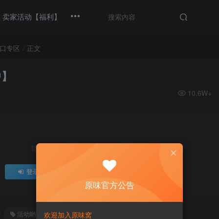
卖家活动【福利】
口专区
正文
中】
10.6W+
登录后继续查看
登录
注册
原味官方公告
欢迎加入原味窝
活动哟
玉足
美腿