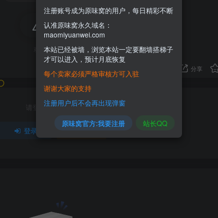
注册账号成为原味窝的用户，每日精彩不断
认准原味窝永久域名：
评分
maomiyuanwei.com
本站已经被墙，浏览本站一定要翻墙搭梯子
欢迎为Ta评分
才可以进入，预计月底恢复
分享
每个卖家必须严格审核方可入驻
谢谢大家的支持
注册用户后不会再出现弹窗
请登录后发表评论
原味窝官方:我要注册
站长QQ
登录
注册