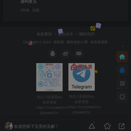
送吗女王
2年前
回复
免責聲明
廣告合作
關於我們
Copyright © 2024 ·
原味窩
· 關於您的小窩
· 有您更精彩
投訴入駐聯系qq
投訴入駐聯系qq
或者電報
或者電報
https://t.me/yww2024
https://t.me/yww2024
@yww2024
@yww2024
1
欢迎您留下宝贵的见解！