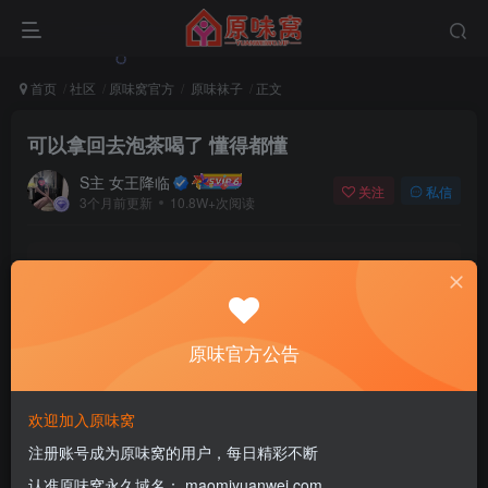
首页
社区
原味窝官方
原味袜子
正文
可以拿回去泡茶喝了 懂得都懂
S主 女王降临
关注
私信
3个月前更新
10.8W+次阅读
该版块内容已隐藏，请登录后查看
登录后继续查看
原味官方公告
登录
注册
欢迎加入原味窝
注册账号成为原味窝的用户，每日精彩不断
1
认准原味窝永久域名： maomiyuanwei.com