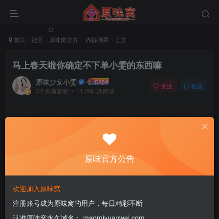
首页
社区
原味窝官方
内裤胸罩
正文
马上春天啦你确定不下单小雯的东西嘛
原味少女小雯
关注
私信
3个月前更新
11.2W+次阅读
该版块内容已隐藏，请登录后查看
登录后继续查看
原味官方公告
登录
注册
欢迎加入原味窝
注册账号成为原味窝的用户，每日精彩不断
评分
认准原味窝永久域名： maomiyuanwei.com