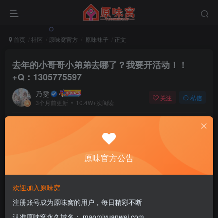
首页
社区
原味窝官方
原味袜子
正文
去年的小哥哥小弟弟去哪了？我要开活动！！
+Q：1305775597
乃雯
关注
私信
3个月前更新
10.4W+次阅读
该版块内容已隐藏，请登录后查看
原味官方公告
登录后继续查看
登录
注册
欢迎加入原味窝
注册账号成为原味窝的用户，每日精彩不断
认准原味窝永久域名： maomiyuanwei.com