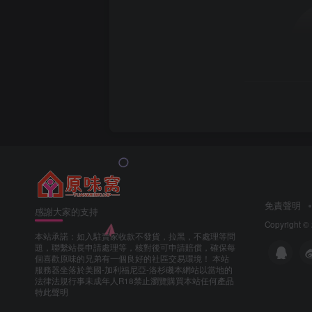
免責聲明
感謝大家的支持
Copyright ©
本站承諾：如入駐賣家收款不發貨，拉黑，不處理等問
題，聯繫站長申請處理等，核對後可申請賠償，確保每
個喜歡原味的兄弟有一個良好的社區交易環境！ 本站
服務器坐落於美國-加利福尼亞-洛杉磯本網站以當地的
法律法規行事未成年人R18禁止瀏覽購買本站任何產品
特此聲明