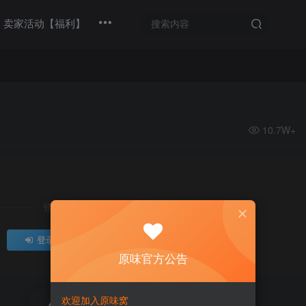
卖家活动【福利】
10.7W+
登录后继续查看
登录
注册
原味官方公告
欢迎加入原味窝
评分