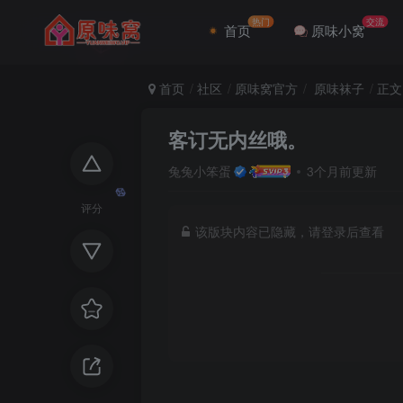
热门
交流
首页
原味小窝
首页
社区
原味窝官方
原味袜子
正文
客订无内丝哦。
兔兔小笨蛋
3个月前更新
评分
该版块内容已隐藏，请登录后查看