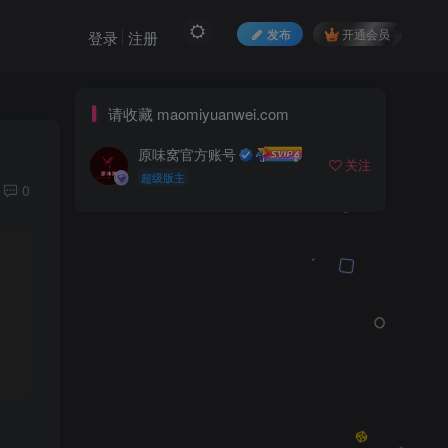
发布
开通会员
登录
注册
请收藏 maomiyuanwei.com
原味窝官方账号
关注
超级版主
0