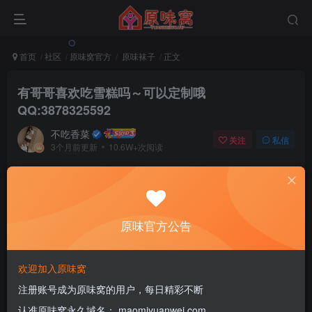
首页
社区
原味窝官方
原味袜子
正文
有哥哥喜欢吃雪糕吗～可以定制哦
QQ:3878325592
不吃香菜
关注
私信
3个月前更新
10.6W+次阅读
该版块内容已隐藏，请登录后查看
原味官方公告
登录后继续查看
登录
注册
欢迎加入原味窝
注册账号成为原味窝的用户，每日精彩不断
认准原味窝永久域名： maomiyuanwei.com