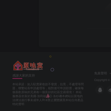
免責聲明
感謝大家的支持
Copyright ©
本站承諾：如入駐賣家收款不發貨，拉黑，不處理等問
題，聯繫站長申請處理等，核對後可申請賠償，確保每
個喜歡原味的兄弟有一個良好的社區交易環境！ 本站
服務器坐落於美國-加利福尼亞-洛杉磯本網站以當地的
法律法規行事未成年人R18禁止瀏覽購買本站任何產品
特此聲明