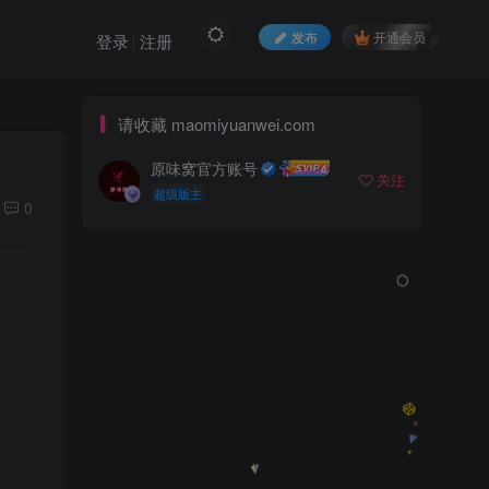
发布
开通会员
登录
注册
请收藏 maomiyuanwei.com
原味窝官方账号
关注
超级版主
0