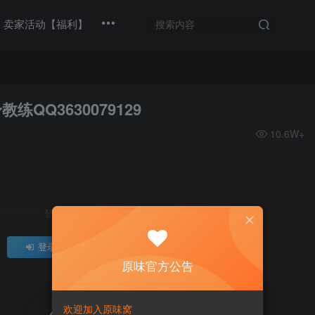
卖家活动【福利】
QQ3630079129
10.6W+
登录后继续查看
登录
注册
原味官方公告
欢迎加入原味窝
评分