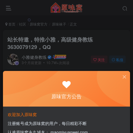
首页
社区
原味窝官方
原味袜子
正文
站长特邀，特推小雅，高级健身教练
3630079129，QQ
小雅健身教练
关注
私信
3个月前更新
10.7W+次阅读
该版块内容已隐藏，请登录后查看
原味官方公告
登录后继续查看
登录
注册
欢迎加入原味窝
注册账号成为原味窝的用户，每日精彩不断
认准原味窝永久域名： maomiyuanwei.com