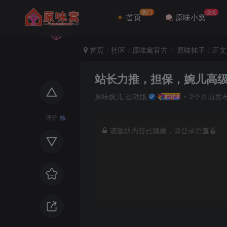
热门
交流
首页
原味小窝
首页
社区
原味窝官方
原味袜子
正文
站长力推，担保，婉儿高级运动
原味婉儿`运动版
2个月前发
评分
该版块内容已隐藏，请登录后查看