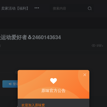
卖家活动【福利】
爱好者🐧2460143634
布
9W+
登录后继续查看
登录
注册
原味官方公告
欢迎加入原味窝
评分