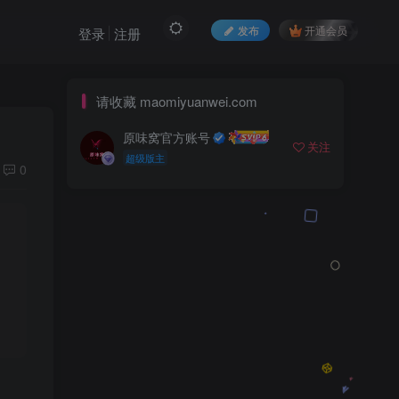
发布
开通会员
登录
注册
请收藏 maomiyuanwei.com
原味窝官方账号
关注
超级版主
0