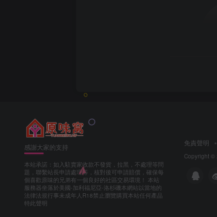
免責聲明
感謝大家的支持
Copyright ©
本站承諾：如入駐賣家收款不發貨，拉黑，不處理等問
題，聯繫站長申請處理等，核對後可申請賠償，確保每
個喜歡原味的兄弟有一個良好的社區交易環境！ 本站
服務器坐落於美國-加利福尼亞-洛杉磯本網站以當地的
法律法規行事未成年人R18禁止瀏覽購買本站任何產品
特此聲明