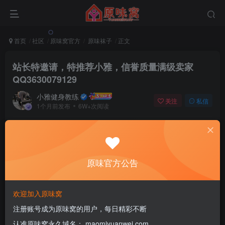
首页
社区
原味窝官方
原味袜子
正文
站长特邀请，特推荐小雅，信誉质量满级卖家
QQ3630079129
小雅健身教练
关注
私信
1个月前发布
6W+次阅读
该版块内容已隐藏，请登录后查看
原味官方公告
登录后继续查看
登录
注册
欢迎加入原味窝
注册账号成为原味窝的用户，每日精彩不断
认准原味窝永久域名： maomiyuanwei.com