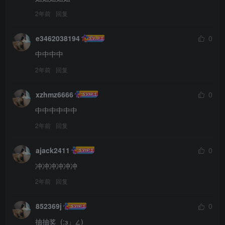
2年前
回复
e3462038194
0
中中中中
2年前
回复
xzhmz6666
0
中中中中中中
2年前
回复
ajack2411
0
冲冲冲冲冲冲
2年前
回复
852369j
0
抽抽奖_(:з」∠)_