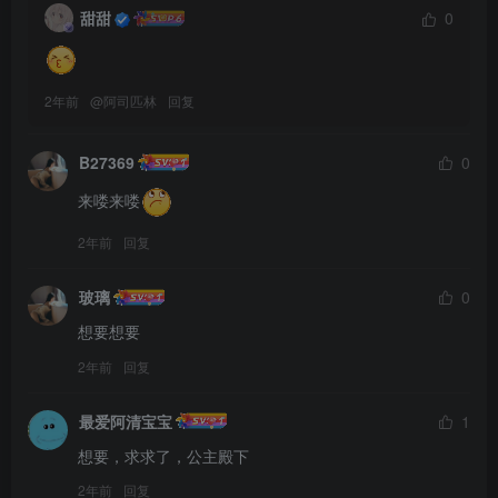
甜甜
0
2年前
@
阿司匹林
回复
B27369
0
来喽来喽
2年前
回复
玻璃
0
想要想要
2年前
回复
最爱阿清宝宝
1
想要，求求了，公主殿下
2年前
回复