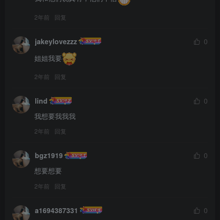
2年前
回复
jakeylovezzz
0
姐姐我要
2年前
回复
lind
0
我想要我我我
2年前
回复
bgz1919
0
想要想要
2年前
回复
a1694387331
0