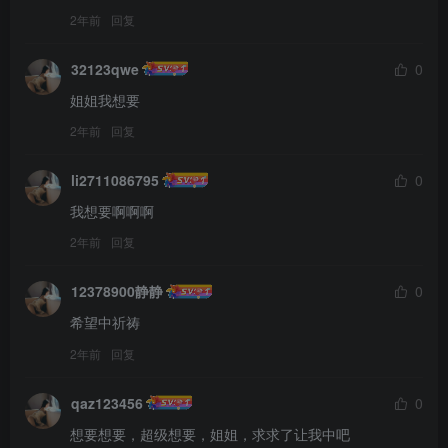
2年前
回复
32123qwe
0
姐姐我想要
2年前
回复
li2711086795
0
我想要啊啊啊
2年前
回复
12378900静静
0
希望中祈祷
2年前
回复
qaz123456
0
想要想要，超级想要，姐姐，求求了让我中吧