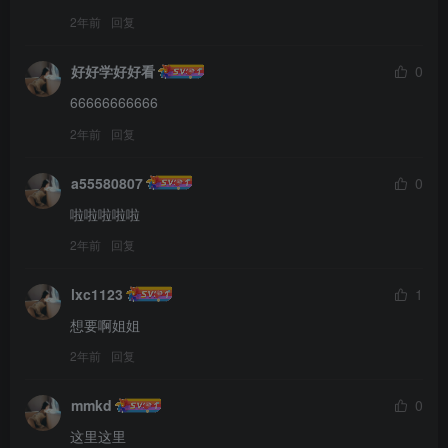
2年前
回复
好好学好好看
0
66666666666
2年前
回复
a55580807
0
啦啦啦啦啦
2年前
回复
lxc1123
1
想要啊姐姐
2年前
回复
mmkd
0
这里这里