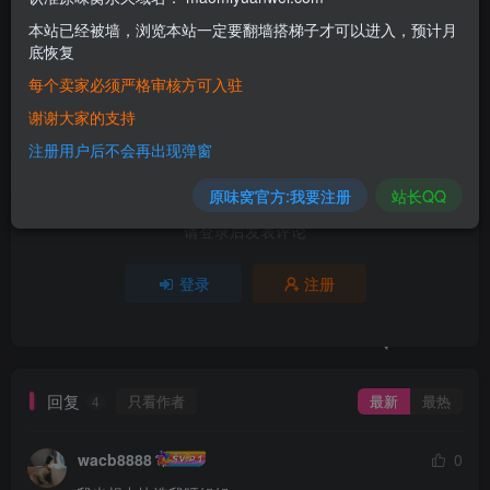
本站已经被墙，浏览本站一定要翻墙搭梯子才可以进入，预计月
8人已评分
底恢复
每个卖家必须严格审核方可入驻
+1
+1
+1
+1
+1
+1
+5
+1
谢谢大家的支持
分享
收藏
注册用户后不会再出现弹窗
原味窝官方:我要注册
站长QQ
请登录后发表评论
登录
注册
回复
只看作者
最新
最热
4
wacb8888
0