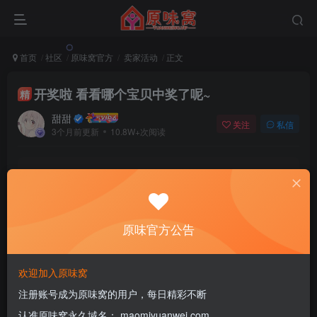
首页
社区
原味窝官方
卖家活动
正文
开奖啦 看看哪个宝贝中奖了呢~
精
甜甜
关注
私信
3个月前更新
10.8W+次阅读
该帖子内容已隐藏，请登录后查看
登录后继续查看
原味官方公告
登录
注册
欢迎加入原味窝
注册账号成为原味窝的用户，每日精彩不断
12
认准原味窝永久域名： maomiyuanwei.com