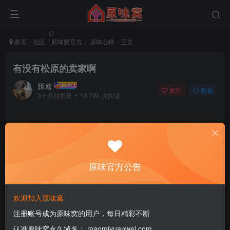
首页
社区
原味窝官方
原味心得
正文
有没有松原的卖家啊
滕鸢
关注
私信
3个月前更新
10.7W+次阅读
该版块内容已隐藏，请登录后查看
登录后继续查看
原味官方公告
登录
注册
欢迎加入原味窝
注册账号成为原味窝的用户，每日精彩不断
1
认准原味窝永久域名： maomiyuanwei.com