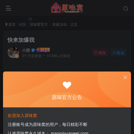
首页
社区
原味窝官方
卖家活动
正文
快来加爆我
小茜
关注
私信
3个月前更新
10.8W+次阅读
该帖子内容已隐藏，请登录后查看
登录后继续查看
原味官方公告
登录
注册
欢迎加入原味窝
注册账号成为原味窝的用户，每日精彩不断
1
认准原味窝永久域名： maomiyuanwei.com