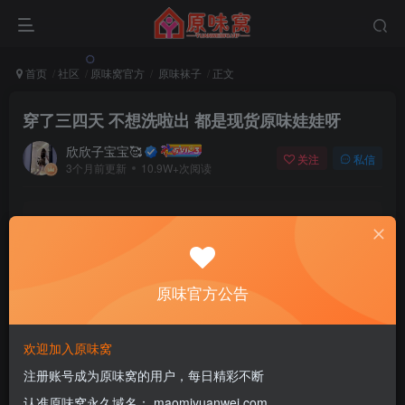
首页
社区
原味窝官方
原味袜子
正文
穿了三四天 不想洗啦出 都是现货原味娃娃呀
欣欣子宝宝🥰
关注
私信
3个月前更新
10.9W+次阅读
该版块内容已隐藏，请登录后查看
登录后继续查看
原味官方公告
登录
注册
欢迎加入原味窝
注册账号成为原味窝的用户，每日精彩不断
6
认准原味窝永久域名： maomiyuanwei.com